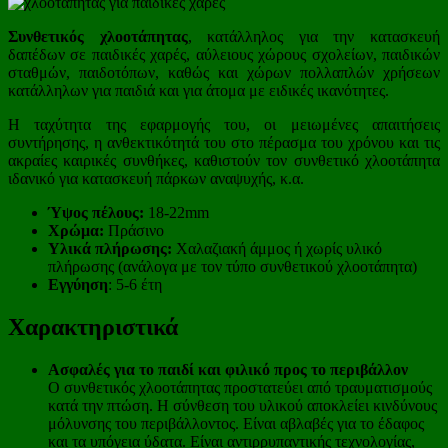
Συνθετικός χλοοτάπητας
, κατάλληλος για την κατασκευή
δαπέδων σε παιδικές χαρές, αύλειους χώρους σχολείων, παιδικών
σταθμών, παιδοτόπων, καθώς και χώρων πολλαπλών χρήσεων
κατάλληλων για παιδιά και για άτομα με ειδικές ικανότητες.
Η ταχύτητα της εφαρμογής του, οι μειωμένες απαιτήσεις
συντήρησης, η ανθεκτικότητά του στο πέρασμα του χρόνου και τις
ακραίες καιρικές συνθήκες, καθιστούν τον συνθετικό χλοοτάπητα
ιδανικό για κατασκευή πάρκων αναψυχής, κ.α.
Ύψος πέλους:
18-22mm
Χρώμα:
Πράσινο
Υλικά πλήρωσης:
Χαλαζιακή άμμος ή χωρίς υλικό
πλήρωσης (ανάλογα με τον τύπο συνθετικού χλοοτάπητα)
Εγγύηση
: 5-6 έτη
Χαρακτηριστικά
Ασφαλές για το παιδί και φιλικό προς το περιβάλλον
Ο συνθετικός χλοοτάπητας προστατεύει από τραυματισμούς
κατά την πτώση. Η σύνθεση του υλικού αποκλείει κινδύνους
μόλυνσης του περιβάλλοντος. Είναι αβλαβές για το έδαφος
και τα υπόγεια ύδατα. Είναι αντιρρυπαντικής τεχνολογίας,