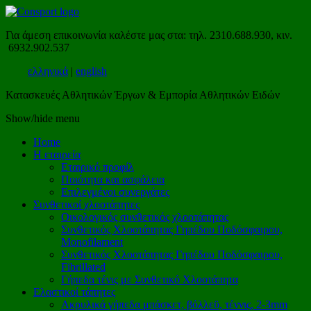
Για άμεση επικοινωνία καλέστε μας στα: τηλ. 2310.688.930, κιν.
6932.902.537
ελληνικά
|
english
Κατασκευές Αθλητικών Έργων & Εμπορία Αθλητικών Ειδών
Show/hide menu
Home
Η εταιρεία
Εταιρικό προφίλ
Ποιότητα και ασφάλεια
Επιλεγμένοι συνεργάτες
Συνθετικοί χλοοτάπητες
Οικολογικός συνθετικός χλοοτάπητας
Συνθετικός Χλοοτάπητας Γηπέδου Ποδόσφαιρου,
Monofilament
Συνθετικός Χλοοτάπητας Γηπέδου Ποδόσφαιρου,
Fibrillated
Γήπεδα τένις με Συνθετικό Χλοοτάπητα
Ελαστικοί τάπητες
Ακρυλικά γήπεδα μπάσκετ, βόλλεϋ, τέννις, 2-3mm