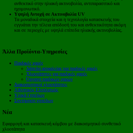
ανθεκτικό στην ηλιακή ακτινοβολία, αντιπαρασιτικό και
ηχομονωτικό.
Υψηλή Αντοχή σε Ακτινοβολία
UV
Τα μοναδικά στοιχεία και η τεχνολογία κατασκευής του
εγγυάται την τέλεια απόδοσή του και ανθεκτικότητα ακόμη
και σε περιοχές με υψηλά επίπεδα ηλιακής ακτινοβολίας.
Άλλα Προϊόντα-Υπηρεσίες
Παιδικές χαρές
Δάπεδα ασφαλείας για παιδικές χαρές
Χλοοτάπητες για παιδικές χαρές
Όργανα παιδικών χαρών
Διακοσμητικοί χλοοτάπητες
Αθλητικός Εξοπλισμός
Υλικά Γηπέδων
Συντήρηση γηπέδων
Νέα
Εφαρμογή και κατασκευή κόμβου με διακοσμητικό συνθετικό
χλοοτάπητα