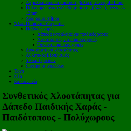
Ακρυλικά γήπεδα μπάσκετ, βόλλεϋ, τέννις, 4-10mm
Πολυουρεθανικά γήπεδα μπάσκετ, βόλλεϋ, τέννις, 8-
12mm
Διάδρομοι στίβου
Άλλα Προϊόντα-Υπηρεσίες
Παιδικές χαρές
Δάπεδα ασφαλείας για παιδικές χαρές
Χλοοτάπητες για παιδικές χαρές
Όργανα παιδικών χαρών
Διακοσμητικοί χλοοτάπητες
Αθλητικός Εξοπλισμός
Υλικά Γηπέδων
Συντήρηση γηπέδων
Έργα
Νέα
Επικοινωνία
Συνθετικός Χλοοτάπητας για
Δάπεδο Παιδικής Χαράς -
Παιδότοπους - Πολύχωρους