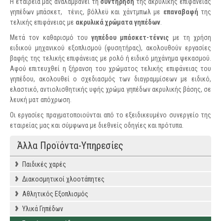
Η εταιρεία μας αναλαμβάνει τη
συντήρηση
της ακρυλικής επιφάνειας
γηπέδων μπάσκετ, τένις, βόλλεϋ και χάντμπωλ με
επαναβαφή
της
τελικής επιφάνειας με
ακρυλικά χρώματα γηπέδων
.
Μετά τον καθαρισμό του
γηπέδου μπάσκετ-τέννις
με τη χρήση
ειδικού μηχανικού εξοπλισμού (φυσητήρας), ακολουθούν εργασίες
βαφής της τελικής επιφάνειας με ρολό ή ειδικό μηχάνημα ψεκασμού.
Αφού επιτευχθεί η ξήρανση του χρώματος τελικής επιφάνειας του
γηπέδου, ακολουθεί ο σχεδιασμός των διαγραμμίσεων με ειδικό,
ελαστικό, αντιολισθητικής υφής χρώμα γηπέδων ακρυλικής βάσης, σε
λευκή ματ απόχρωση.
Οι εργασίες πραγματοποιούνται από το εξειδικευμένο συνεργείο της
εταιρείας μας και σύμφωνα με διεθνείς οδηγίες και πρότυπα.
Άλλα Προϊόντα-Υπηρεσίες
Παιδικές χαρές
Διακοσμητικοί χλοοτάπητες
Αθλητικός Εξοπλισμός
Υλικά Γηπέδων