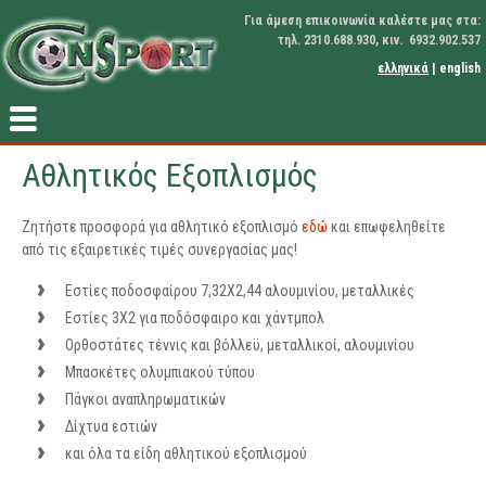
Για άμεση επικοινωνία καλέστε μας στα:
τηλ. 2310.688.930, κιν. 6932.902.537
ελληνικά
|
english
Αθλητικός Εξοπλισμός
Ζητήστε προσφορά για αθλητικό εξοπλισμό
εδώ
και επωφεληθείτε
από τις εξαιρετικές τιμές συνεργασίας μας!
Εστίες ποδοσφαίρου 7,32Χ2,44 αλουμινίου, μεταλλικές
Εστίες 3Χ2 για ποδόσφαιρο και χάντμπολ
Ορθοστάτες τέννις και βόλλεϋ, μεταλλικοί, αλουμινίου
Μπασκέτες ολυμπιακού τύπου
Πάγκοι αναπληρωματικών
Δίχτυα εστιών
και όλα τα είδη αθλητικού εξοπλισμού